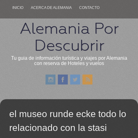
INICIO
ACERCA DE ALEMANIA
CONTACTO
Alemania Por
Descubrir
Tu guia de información turística y viajes por Alemania
con reserva de Hoteles y vuelos
el museo runde ecke todo lo
relacionado con la stasi