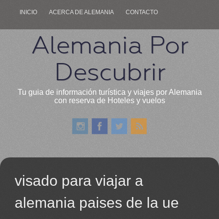
INICIO
ACERCA DE ALEMANIA
CONTACTO
Alemania Por
Descubrir
Tu guia de información turística y viajes por Alemania
con reserva de Hoteles y vuelos
visado para viajar a
alemania paises de la ue