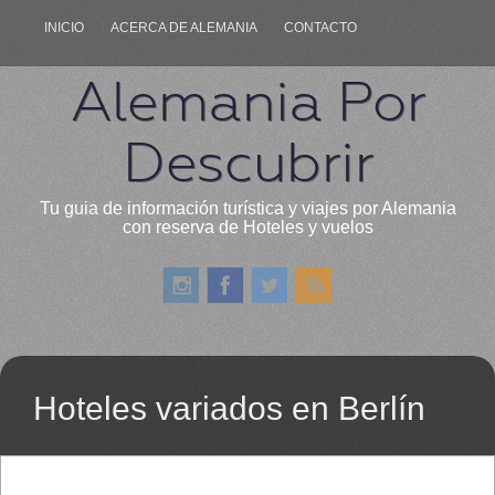
INICIO
ACERCA DE ALEMANIA
CONTACTO
Alemania Por
Descubrir
Tu guia de información turística y viajes por Alemania
con reserva de Hoteles y vuelos
Hoteles variados en Berlín