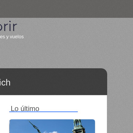
rir
les y vuelos
ich
Lo último