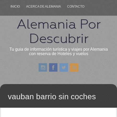
INICIO
ACERCA DE ALEMANIA
CONTACTO
Alemania Por
Descubrir
Tu guia de información turística y viajes por Alemania
con reserva de Hoteles y vuelos
vauban barrio sin coches