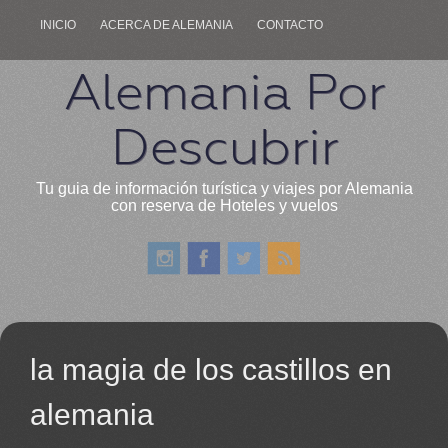
INICIO
ACERCA DE ALEMANIA
CONTACTO
Alemania Por
Descubrir
Tu guia de información turística y viajes por Alemania
con reserva de Hoteles y vuelos
la magia de los castillos en
alemania