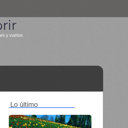
rir
les y vuelos
Lo último