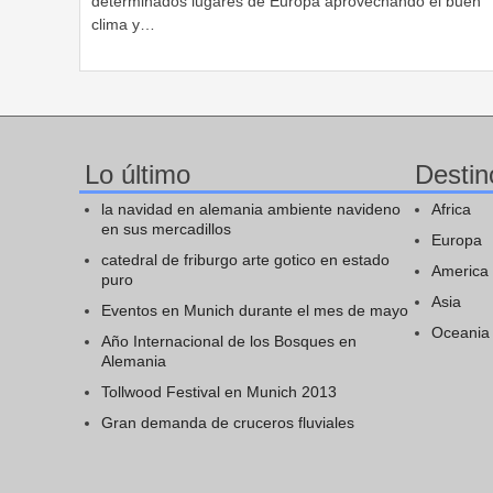
determinados lugares de Europa aprovechando el buen
clima y…
Lo último
Destin
la navidad en alemania ambiente navideno
Africa
en sus mercadillos
Europa
catedral de friburgo arte gotico en estado
America
puro
Asia
Eventos en Munich durante el mes de mayo
Oceania
Año Internacional de los Bosques en
Alemania
Tollwood Festival en Munich 2013
Gran demanda de cruceros fluviales