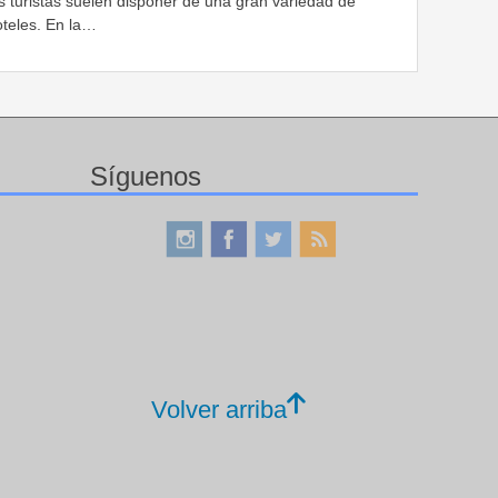
s turistas suelen disponer de una gran variedad de
oteles. En la…
Síguenos
Volver arriba