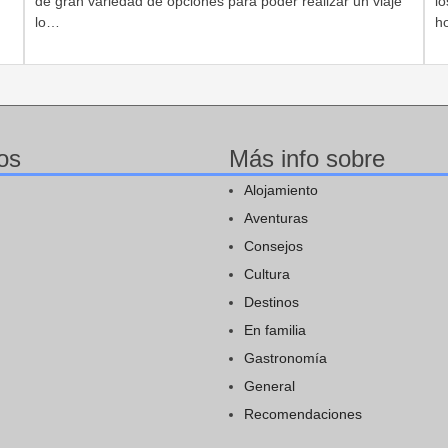
de gran variedad de opciones para poder realizar un viaje
lo
lo…
h
os
Más info sobre
Alojamiento
Aventuras
Consejos
Cultura
Destinos
En familia
Gastronomía
General
Recomendaciones