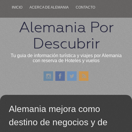
INICIO
ACERCA DE ALEMANIA
CONTACTO
Alemania Por
Descubrir
Tu guia de información turística y viajes por Alemania
con reserva de Hoteles y vuelos
Alemania mejora como
destino de negocios y de