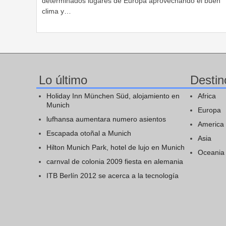
determinados lugares de Europa aprovechando el buen
clima y…
Lo último
Destin
Holiday Inn München Süd, alojamiento en
Africa
Munich
Europa
lufhansa aumentara numero asientos
America
Escapada otoñal a Munich
Asia
Hilton Munich Park, hotel de lujo en Munich
Oceania
carnval de colonia 2009 fiesta en alemania
ITB Berlín 2012 se acerca a la tecnología