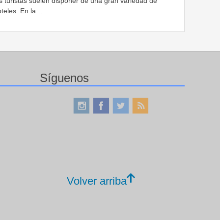
s turistas suelen disponer de una gran variedad de
oteles. En la…
Síguenos
Volver arriba