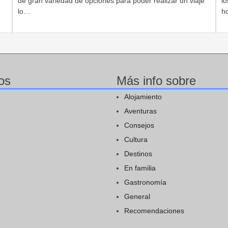
de gran variedad de opciones para poder realizar un viaje
lo
lo…
h
os
Más info sobre
Alojamiento
Aventuras
Consejos
Cultura
Destinos
En familia
Gastronomía
General
Recomendaciones