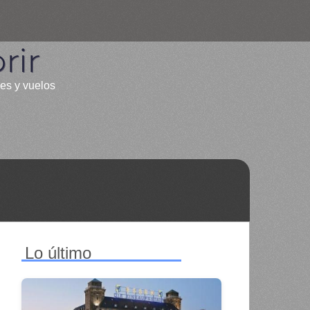
rir
les y vuelos
Lo último