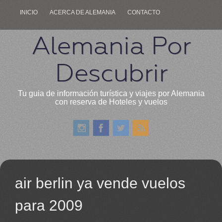
INICIO
ACERCA DE ALEMANIA
CONTACTO
Alemania Por
Descubrir
Tu guia de información turística y viajes por Alemania
con reserva de Hoteles y vuelos
air berlin ya vende vuelos
para 2009