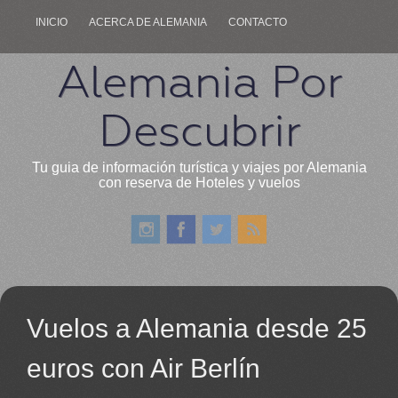
INICIO
ACERCA DE ALEMANIA
CONTACTO
Alemania Por
Descubrir
Tu guia de información turística y viajes por Alemania
con reserva de Hoteles y vuelos
Vuelos a Alemania desde 25
euros con Air Berlín