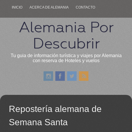
INICIO
ACERCA DE ALEMANIA
CONTACTO
Alemania Por
Descubrir
Tu guia de información turística y viajes por Alemania
con reserva de Hoteles y vuelos
Repostería alemana de
Semana Santa