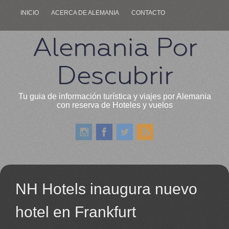
INICIO
ACERCA DE ALEMANIA
CONTACTO
Alemania Por
Descubrir
Tu guia de información turística y viajes por Alemania
con reserva de Hoteles y vuelos
NH Hotels inaugura nuevo
hotel en Frankfurt