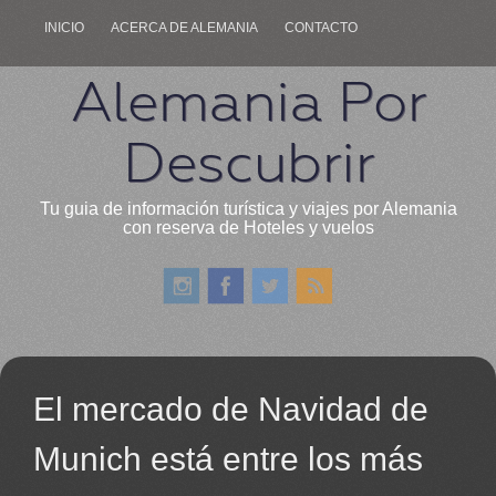
INICIO
ACERCA DE ALEMANIA
CONTACTO
Alemania Por
Descubrir
Tu guia de información turística y viajes por Alemania
con reserva de Hoteles y vuelos
El mercado de Navidad de
Munich está entre los más