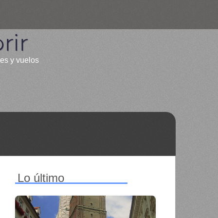
rir
les y vuelos
Lo último