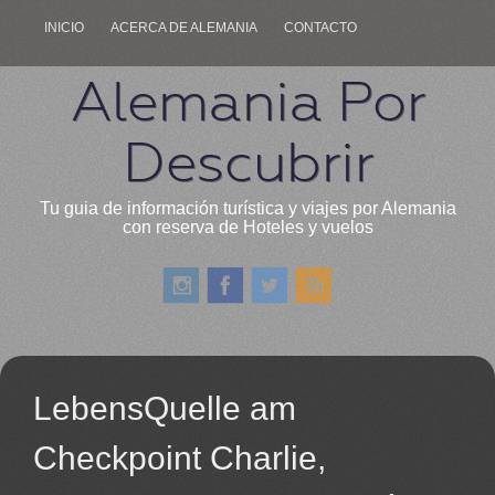
INICIO
ACERCA DE ALEMANIA
CONTACTO
Alemania Por
Descubrir
Tu guia de información turística y viajes por Alemania
con reserva de Hoteles y vuelos
LebensQuelle am
Checkpoint Charlie,