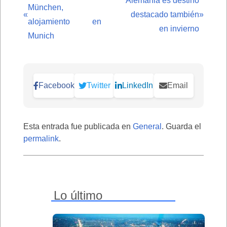
Alemania es destino
München,
«
destacado también
»
alojamiento en
en invierno
Munich
Facebook
Twitter
LinkedIn
Email
Esta entrada fue publicada en
General
. Guarda el
permalink
.
Lo último