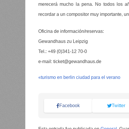
merecerá mucho la pena. No todos los año
recordar a un compositor muy importante, u
Oficina de información/reservas:
Gewandhaus zu Leipzig
Tel.: +49 (0)341-12 70-0
e-mail: ticket@gewandhaus.de
«
turismo en berlin ciudad para el verano
Facebook
Twitter
Esta entrada fue publicada en
General
. Gua