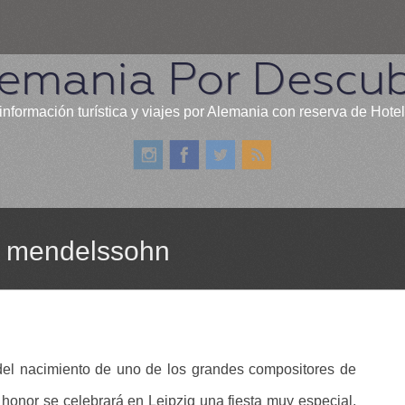
emania Por Descub
información turística y viajes por Alemania con reserva de Hote
de mendelssohn
 del nacimiento de uno de los grandes compositores de
honor se celebrará en Leipzig una fiesta muy especial,