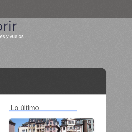
rir
les y vuelos
Lo último