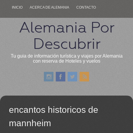
INICIO
ACERCA DE ALEMANIA
CONTACTO
Alemania Por
Descubrir
Tu guia de información turística y viajes por Alemania
con reserva de Hoteles y vuelos
encantos historicos de
mannheim