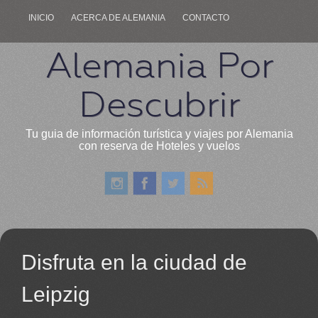
INICIO
ACERCA DE ALEMANIA
CONTACTO
Alemania Por
Descubrir
Tu guia de información turística y viajes por Alemania
con reserva de Hoteles y vuelos
Disfruta en la ciudad de
Leipzig