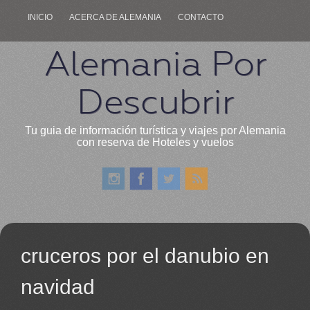
INICIO
ACERCA DE ALEMANIA
CONTACTO
Alemania Por
Descubrir
Tu guia de información turística y viajes por Alemania
con reserva de Hoteles y vuelos
cruceros por el danubio en
navidad