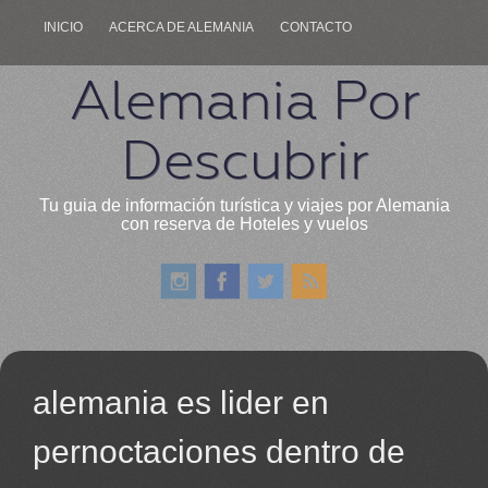
INICIO
ACERCA DE ALEMANIA
CONTACTO
Alemania Por
Descubrir
Tu guia de información turística y viajes por Alemania
con reserva de Hoteles y vuelos
alemania es lider en
pernoctaciones dentro de