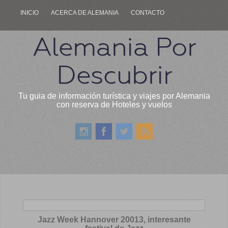
INICIO
ACERCA DE ALEMANIA
CONTACTO
Alemania Por
Descubrir
Tu guia de información turística y viajes por Alemania
con reserva de Hoteles y vuelos
Jazz Week Hannover 20013, interesante