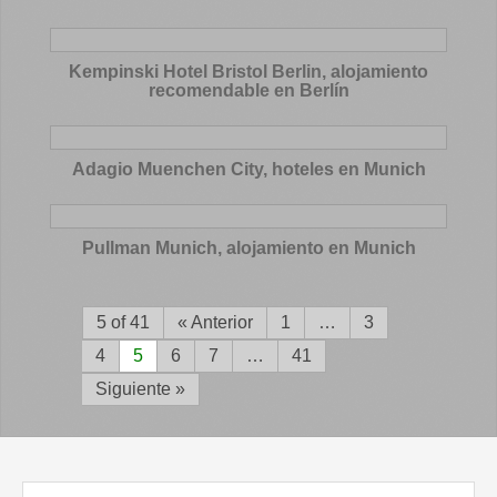
Kempinski Hotel Bristol Berlin, alojamiento
recomendable en Berlín
Adagio Muenchen City, hoteles en Munich
Pullman Munich, alojamiento en Munich
5 of 41
« Anterior
1
…
3
4
5
6
7
…
41
Siguiente »